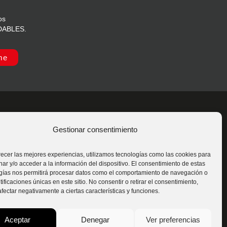
os
IDABLES.
me
Gestionar consentimiento
s
Síguenos
recer las mejores experiencias, utilizamos tecnologías como las cookies para
ar y/o acceder a la información del dispositivo. El consentimiento de estas
gías nos permitirá procesar datos como el comportamiento de navegación o
tificaciones únicas en este sitio. No consentir o retirar el consentimiento,
fectar negativamente a ciertas características y funciones.
Contáctanos
Aceptar
Denegar
Ver preferencias