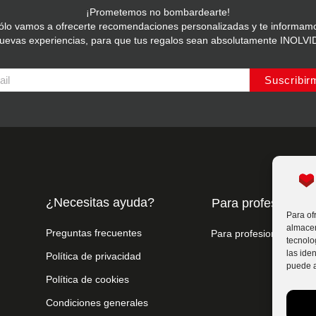
¡Prometemos no bombardearte!
ólo vamos a ofrecerte recomendaciones personalizadas y te informam
nuevas experiencias, para que tus regalos sean absolutamente INOLV
Suscribir
¿Necesitas ayuda?
Para profesionale
Para of
almacen
Preguntas frecuentes
Para profesionales
tecnolo
las iden
Política de privacidad
puede a
Política de cookies
Condiciones generales