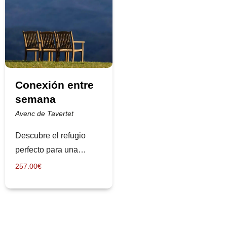
Conexión entre
semana
Avenc de Tavertet
Descubre el refugio
perfecto para una
escapada de
257.00
€
desconexión y placer
gastronómico a L'Avenc
de Tavertet,...