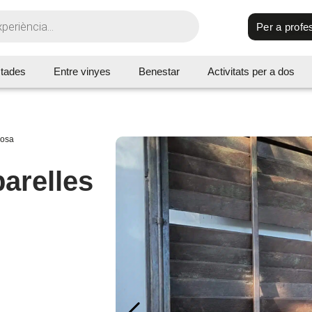
Per a profe
tades
Entre vinyes
Benestar
Activitats per a dos
losa
arelles