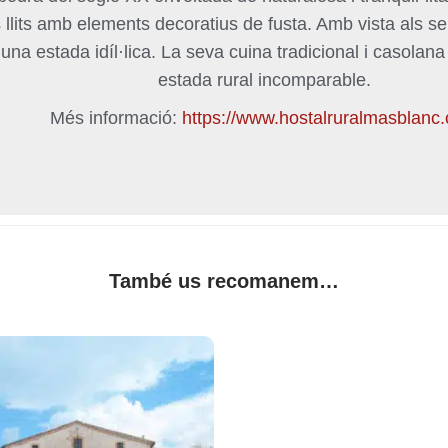
ls llits amb elements decoratius de fusta. Amb vista als 
 una estada idíl·lica. La seva cuina tradicional i casola
estada rural incomparable.
Més informació:
https://www.hostalruralmasblanc
També us recomanem…