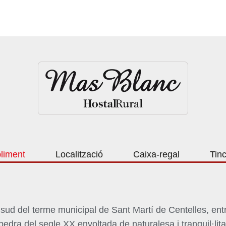
liment
Localització
Caixa-regal
Tin
l
sud
del terme municipal de Sant Martí de Centelles, ent
 pedra del segle XX envoltada de naturalesa i tranquil·li