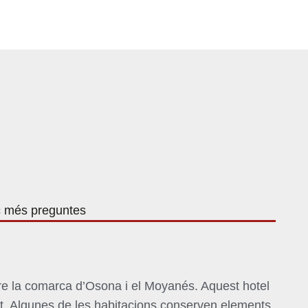
c més preguntes
re la comarca d’Osona i el
Moyanés
. Aquest hotel
tat. Algunes de les habitacions conserven elements