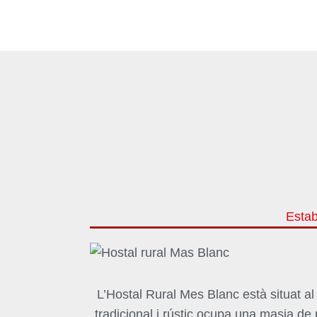
Estab
L’Hostal Rural Mes
Blanc
està situat a
tradicional i rústic ocupa una masia de