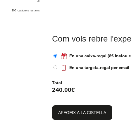
100
caràcters restants
Com vols rebre l'expe
En una caixa-regal (8€ inclou 
En una targeta-regal per email
Total
240.00
€
AFEGEIX A LA CISTELLA