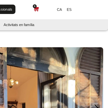
0
ssionals
CA
ES
Activitats en família