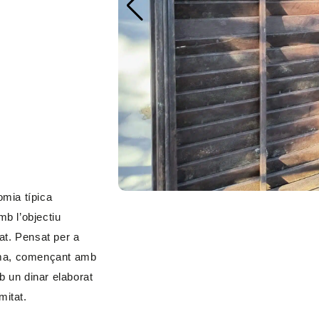
.
omia típica
mb l’objectiu
at. Pensat per a
alma, començant amb
 un dinar elaborat
mitat.