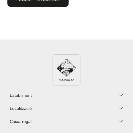
Establiment
Descripció
Informació
Localització
Establiment
addicional
Descobreix la màgia del
Caixa-regal
Localització