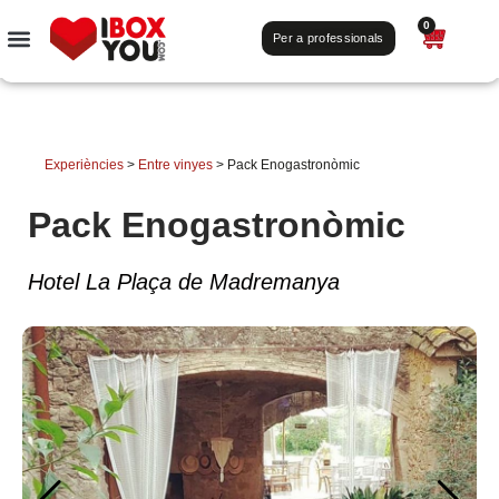
0
Per a professionals
Experiències
>
Entre vinyes
>
Pack Enogastronòmic
Pack Enogastronòmic
Hotel La Plaça de Madremanya