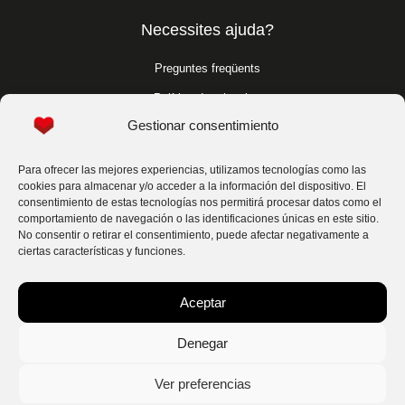
Necessites ajuda?
Preguntes freqüents
Política de privacitat
Gestionar consentimiento
Política de cookies
Condicions generals
Para ofrecer las mejores experiencias, utilizamos tecnologías como las
cookies para almacenar y/o acceder a la información del dispositivo. El
Per a professionals
consentimiento de estas tecnologías nos permitirá procesar datos como el
comportamiento de navegación o las identificaciones únicas en este sitio.
No consentir o retirar el consentimiento, puede afectar negativamente a
Per a professionals
ciertas características y funciones.
Segueix-nos
Aceptar
Denegar
Contacta'ns
Ver preferencias