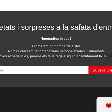
tats i sorpreses a la safata d'ent
Necessites idees?
Prometem no bombardejar-te!
Només oferirem recomanacions personalitzades i t’informem
noves experiències, perquè els teus regals siguin absolutament INOBL
Subscriur