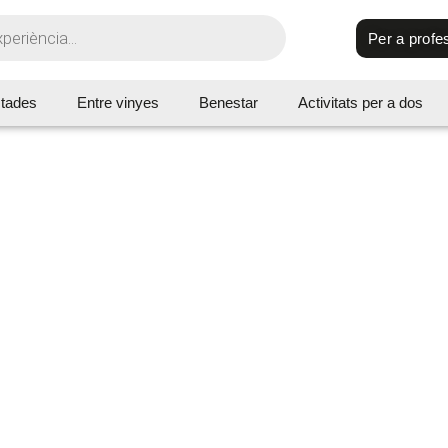
Per a profe
tades
Entre vinyes
Benestar
Activitats per a dos