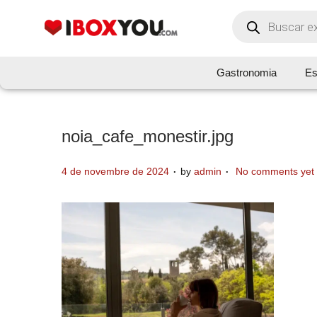
Gastronomia
Es
noia_cafe_monestir.jpg
.
.
P
4 de novembre de 2024
by
admin
No comments yet
o
s
t
e
d
o
n