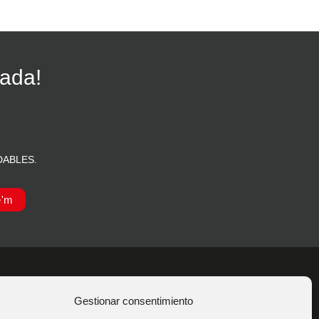
rada!
IDABLES.
e'm
Gestionar consentimiento