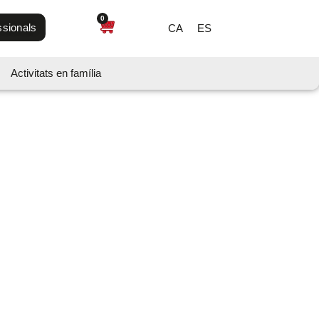
0
ssionals
CA
ES
Activitats en família