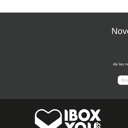
Nove
de les 