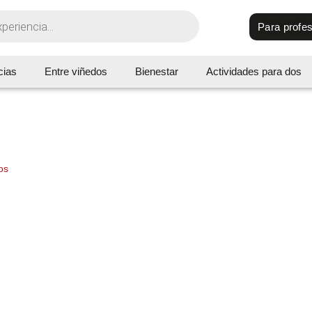
Para profes
cias
Entre viñedos
Bienestar
Actividades para dos
os