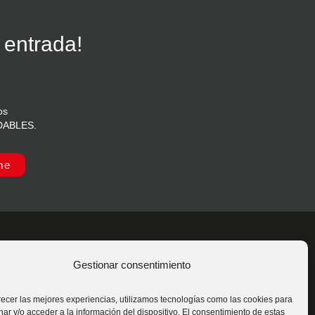
 entrada!
os
IDABLES.
me
Gestionar consentimiento
s
Síguenos
recer las mejores experiencias, utilizamos tecnologías como las cookies para
ar y/o acceder a la información del dispositivo. El consentimiento de estas