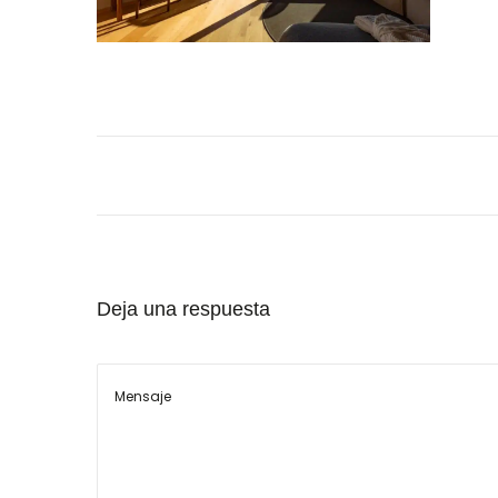
o
e
l
Deja una respuesta