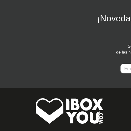
¡Novedad
S
de las 