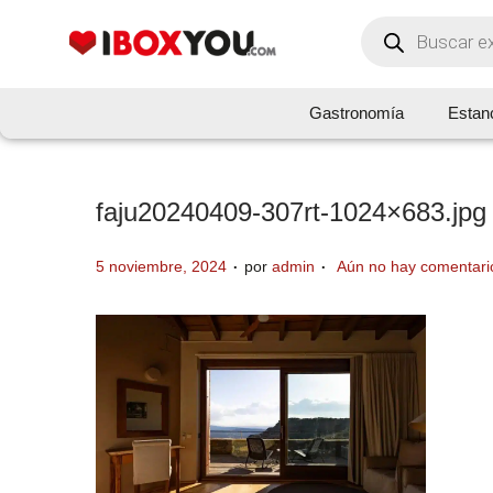
Gastronomía
Estan
faju20240409-307rt-1024×683.jpg
.
.
P
5 noviembre, 2024
por
admin
Aún no hay comentari
u
b
l
i
c
a
d