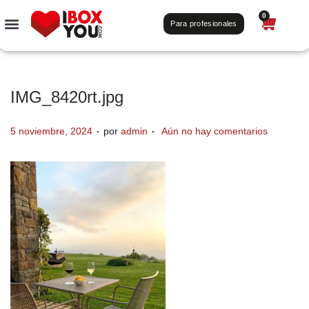
0
Para profesionales
IMG_8420rt.jpg
.
.
P
5 noviembre, 2024
por
admin
Aún no hay comentarios
u
b
l
i
c
a
d
o
e