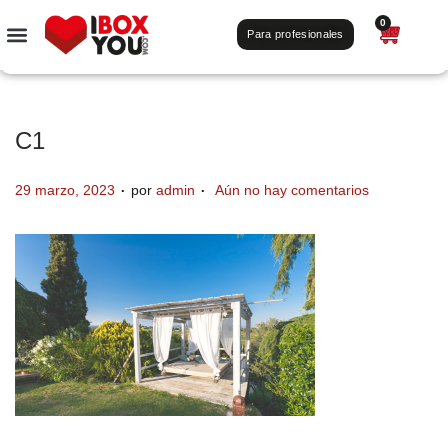
0
Para profesionales
C1
.
.
P
29 marzo, 2023
por
admin
Aún no hay comentarios
u
b
l
i
c
a
d
o
e