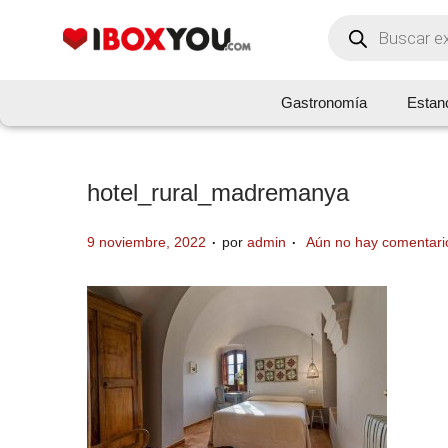
Gastronomía
Estan
hotel_rural_madremanya
.
.
P
9 noviembre, 2022
por
admin
Aún no hay comentari
u
b
l
i
c
a
d