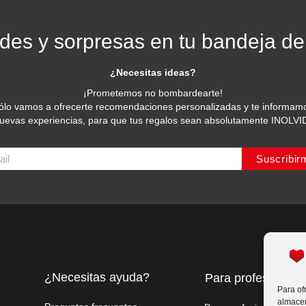
es y sorpresas en tu bandeja de
¿Necesitas ideas?
¡Prometemos no bombardearte!
ólo vamos a ofrecerte recomendaciones personalizadas y te informam
nuevas experiencias, para que tus regalos sean absolutamente INOLV
Suscribir
¿Necesitas ayuda?
Para profesionale
Para of
almacen