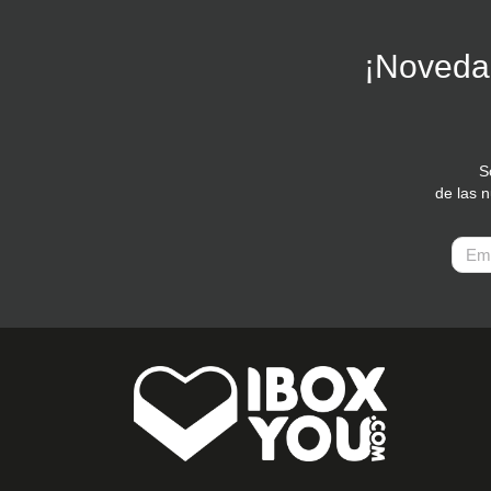
¡Novedad
S
de las 