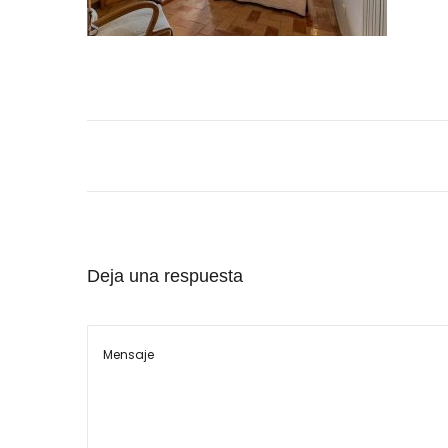
o
e
l
Deja una respuesta