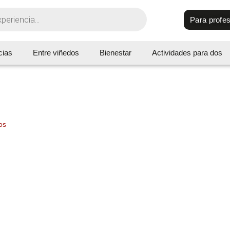
Para profes
cias
Entre viñedos
Bienestar
Actividades para dos
os