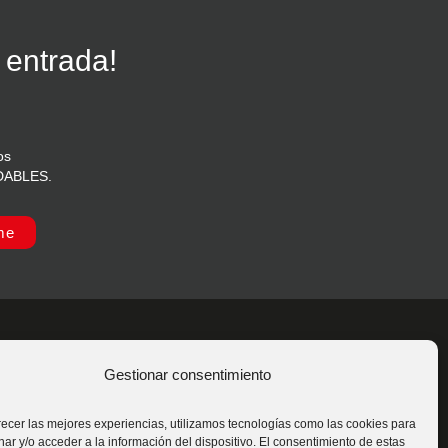
 entrada!
os
IDABLES.
me
Gestionar consentimiento
s
Síguenos
recer las mejores experiencias, utilizamos tecnologías como las cookies para
ar y/o acceder a la información del dispositivo. El consentimiento de estas