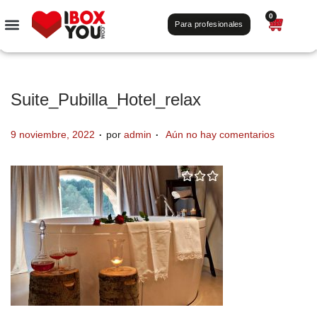
0
Para profesionales
Suite_Pubilla_Hotel_relax
.
.
P
9 noviembre, 2022
por
admin
Aún no hay comentarios
u
b
l
i
c
a
d
o
e