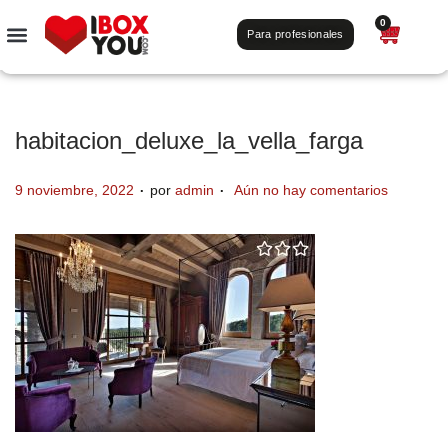
0
Para profesionales
habitacion_deluxe_la_vella_farga
.
.
P
9 noviembre, 2022
por
admin
Aún no hay comentarios
u
b
l
i
c
a
d
o
e