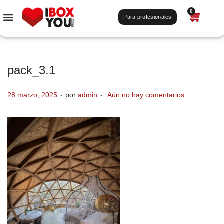
0
Para profesionales
pack_3.1
.
.
P
28 marzo, 2025
por
admin
Aún no hay comentarios
u
b
l
i
c
a
d
o
e