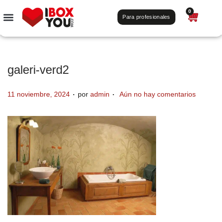
0
Para profesionales
galeri-verd2
.
.
P
11 noviembre, 2024
por
admin
Aún no hay comentarios
u
b
l
i
c
a
d
o
e