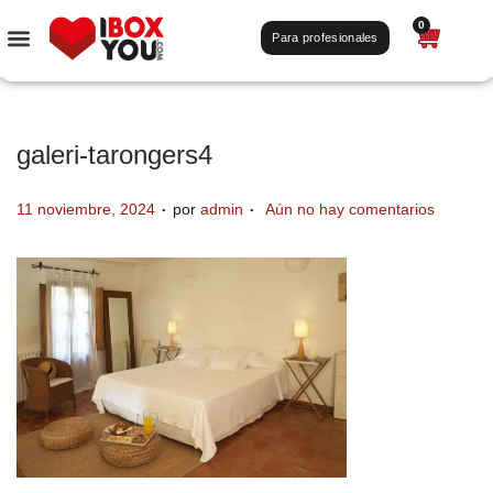
0
Para profesionales
galeri-tarongers4
.
.
P
11 noviembre, 2024
por
admin
Aún no hay comentarios
u
b
l
i
c
a
d
o
e