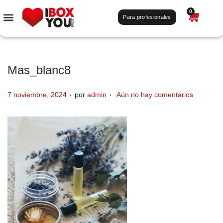
0
Para profesionales
Mas_blanc8
.
.
P
7 noviembre, 2024
por
admin
Aún no hay comentarios
u
b
l
i
c
a
d
o
e